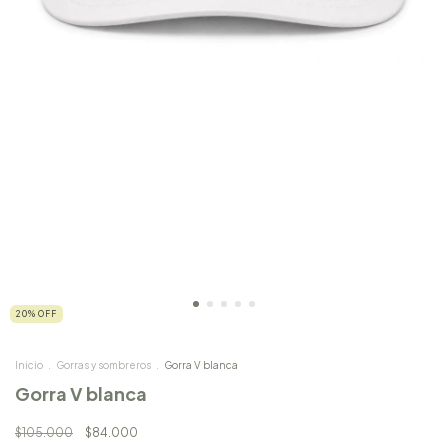
20
%
OFF
Inicio
.
Gorras y sombreros
.
Gorra V blanca
Gorra V blanca
$105.000
$84.000