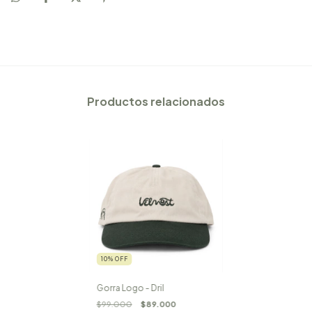
Productos relacionados
10
%
OFF
Gorra Logo - Dril
$99.000
$89.000