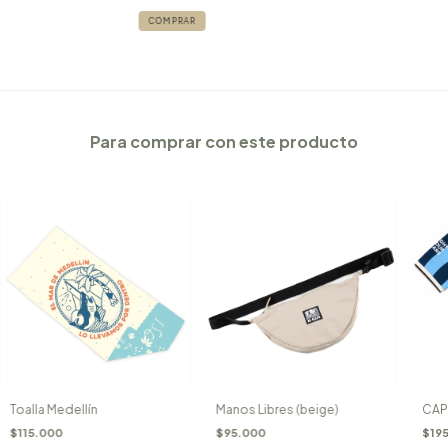
Para comprar con este producto
Toalla Medellín
CAPI
Manos Libres (beige)
$115.000
$19
$95.000