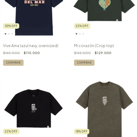
30
%
OFF
22
%
OFF
Vive Ama (azul navy, oversized)
Mi corazón (Crop top)
$165.000
$115.000
$165.000
$129.000
COMPRAR
COMPRAR
22
%
OFF
18
%
OFF