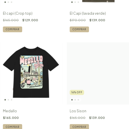
El capi (Crop top)
El Capi (lavada verde)
$165.000
$129.000
$170.000
$139.000
COMPRAR
COMPRAR
16
%
OFF
Medallo
Los Sison
$165.000
$165.000
$139.000
COMPRAR
COMPRAR