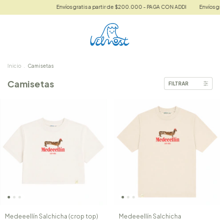
Envíos gratis a partir de $200.000 - PAGA CON ADDI
Envíos gratis 
Inicio
.
Camisetas
Camisetas
FILTRAR
Medeeellín Salchicha (crop top)
Medeeellín Salchicha