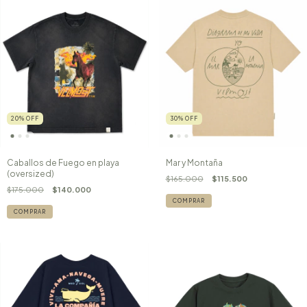
20
%
OFF
30
%
OFF
Caballos de Fuego en playa
Mar y Montaña
(oversized)
$165.000
$115.500
$175.000
$140.000
COMPRAR
COMPRAR