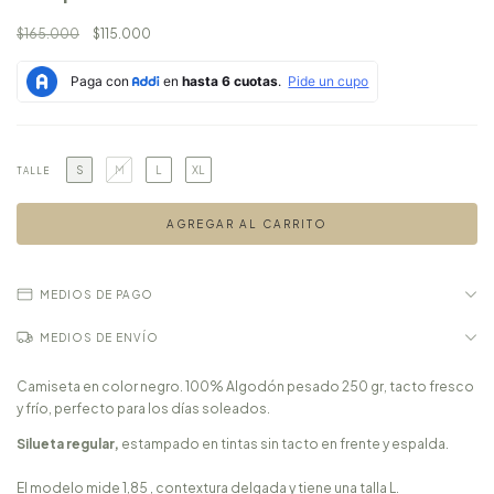
$165.000
$115.000
S
M
L
XL
TALLE
MEDIOS DE PAGO
MEDIOS DE ENVÍO
Camiseta en color negro. 100% Algodón pesado 250 gr, tacto fresco
y frío, perfecto para los días soleados.
Silueta regular,
estampado en tintas sin tacto en frente y espalda.
El modelo mide 1,85 , contextura delgada y tiene una talla L.