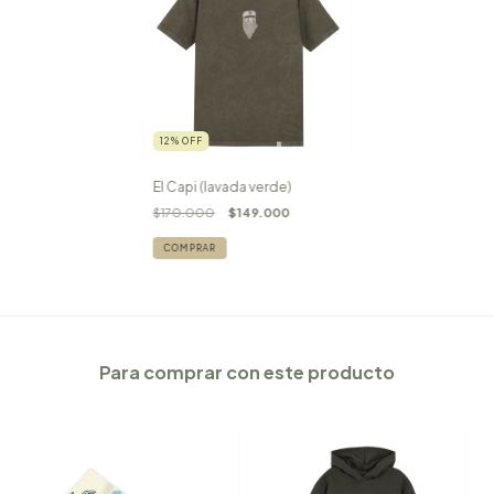
12
%
OFF
El Capi (lavada verde)
$170.000
$149.000
COMPRAR
Para comprar con este producto