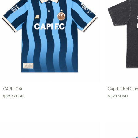
CAPI F.C ⚽️
Capi Fútbol Club
$59.79 USD
$52.13 USD