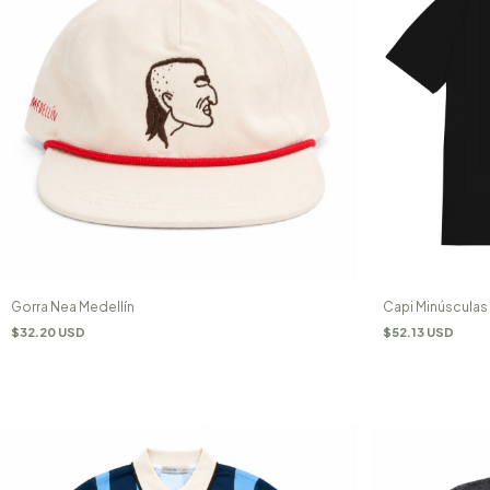
Gorra Nea Medellín
Capi Minúsculas
$32.20 USD
$52.13 USD