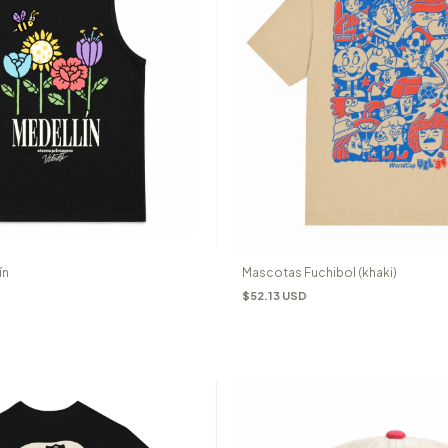
ín
Mascotas Fuchibol (khaki)
$52.13 USD