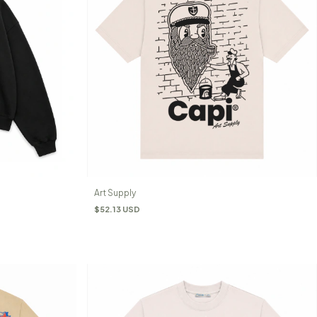
Art Supply
$52.13 USD