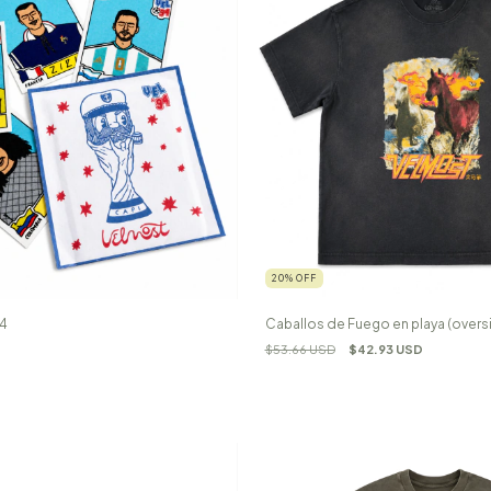
20
%
OFF
 4
Caballos de Fuego en playa (overs
$53.66 USD
$42.93 USD