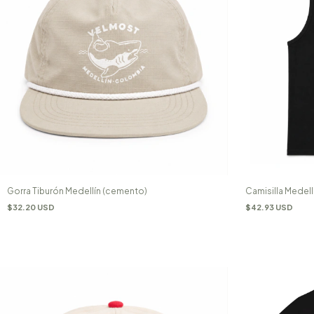
Gorra Tiburón Medellín (cemento)
Camisilla Medell
$32.20 USD
$42.93 USD