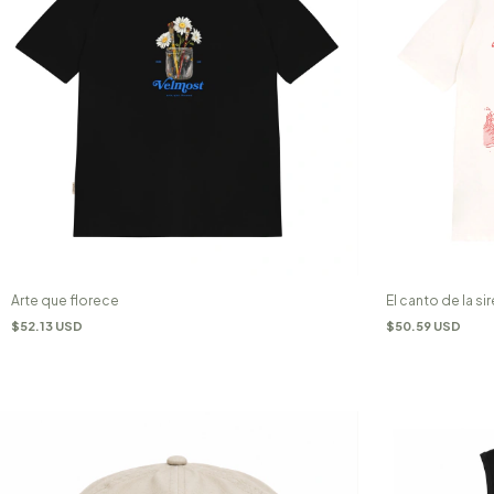
Arte que florece
El canto de la si
$52.13 USD
$50.59 USD