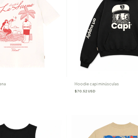
Hoodie capi minúsculas
rena
$70.52 USD