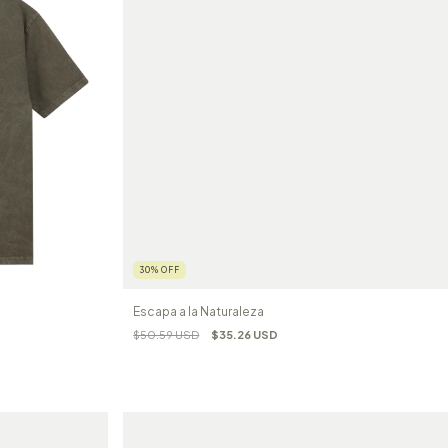
30
%
OFF
Escapa a la Naturaleza
$50.59 USD
$35.26 USD