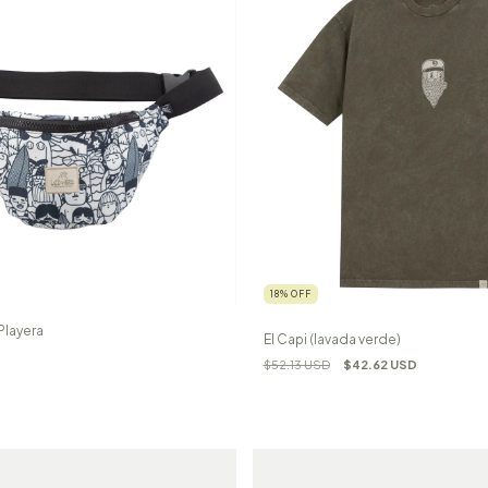
18
%
OFF
Playera
El Capi (lavada verde)
$52.13 USD
$42.62 USD