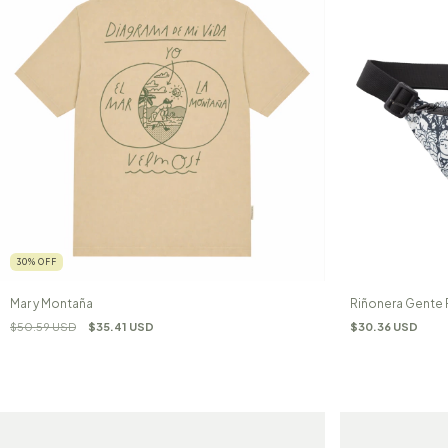
30
%
OFF
Mar y Montaña
Riñonera Gente 
$50.59 USD
$35.41 USD
$30.36 USD