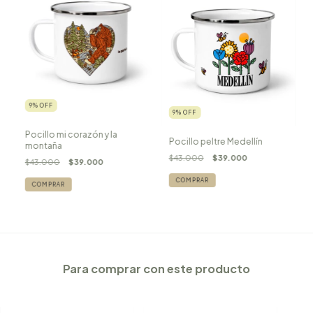
9
%
OFF
9
%
OFF
Pocillo mi corazón y la
Pocillo peltre Medellín
montaña
$43.000
$39.000
$43.000
$39.000
Para comprar con este producto