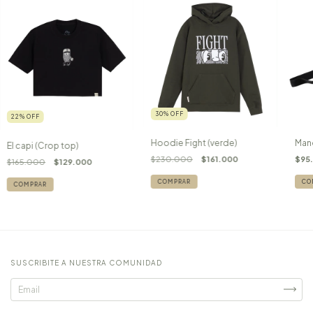
30
%
OFF
22
%
OFF
Hoodie Fight (verde)
Mano
El capi (Crop top)
$230.000
$161.000
$95
$165.000
$129.000
COMPRAR
COMPRAR
SUSCRIBITE A NUESTRA COMUNIDAD