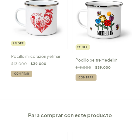
9
%
OFF
9
%
OFF
Pocillo mi corazón y el mar
Pocillo peltre Medellín
$43.000
$39.000
$43.000
$39.000
Para comprar con este producto