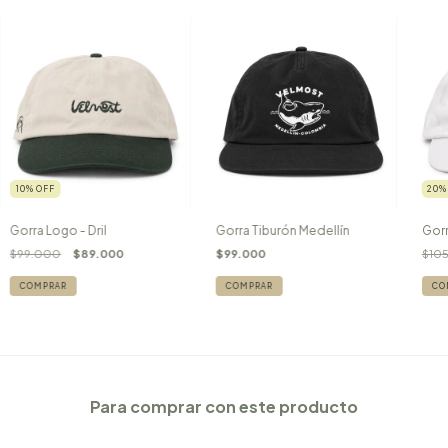
10
%
OFF
20
Gorra Logo - Dril
Gorra Tiburón Medellín
Gorr
$99.000
$89.000
$99.000
$10
Para comprar con este producto