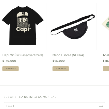
Toal
Capi Minúsculas (oversized)
Manos Libres (NEGRA)
$115
$170.000
$95.000
COMPRAR
SUSCRIBITE A NUESTRA COMUNIDAD