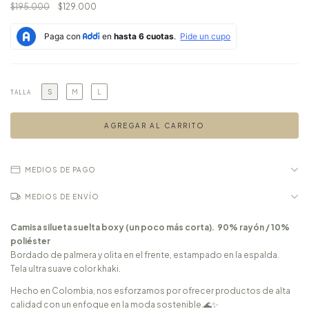
$195.000
$129.000
S
M
L
TALLA
MEDIOS DE PAGO
MEDIOS DE ENVÍO
Camisa silueta suelta boxy (un poco más corta). 90% rayón / 10%
poliéster
Bordado de palmera y olita en el frente, estampado en la espalda.
Tela ultra suave color khaki.
Hecho en Colombia, nos esforzamos por ofrecer productos de alta
calidad con un enfoque en la moda sostenible.🌊✨