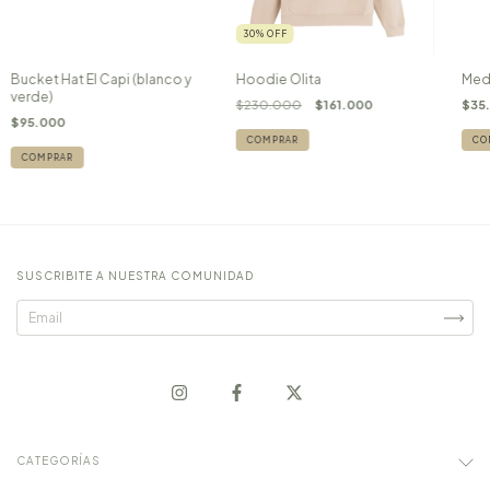
30
%
OFF
Hoodie Olita
Medi
Bucket Hat El Capi (blanco y
verde)
$230.000
$161.000
$35
$95.000
COMPRAR
COMPRAR
SUSCRIBITE A NUESTRA COMUNIDAD
CATEGORÍAS