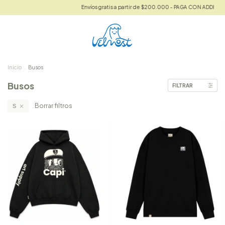
Envíos gratis a partir de $200.000 - PAGA CON ADDI
E
Inicio
.
Busos
Busos
FILTRAR
Borrar filtros
S